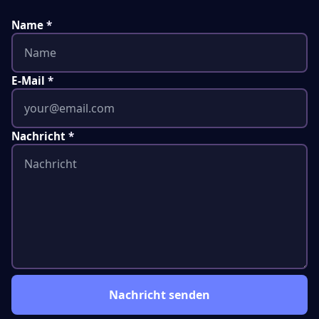
Name
*
E-Mail
*
Nachricht
*
Nachricht senden