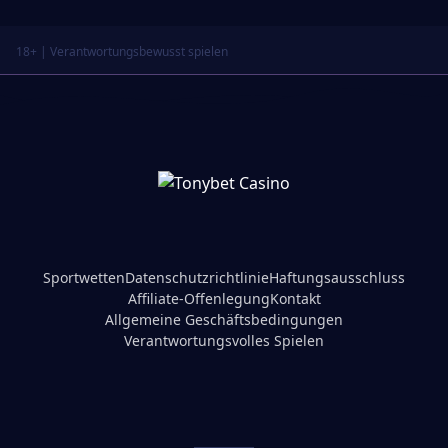
18+ | Verantwortungsbewusst spielen
Sportwetten
Datenschutzrichtlinie
Haftungsausschluss
Affiliate-Offenlegung
Kontakt
Allgemeine Geschäftsbedingungen
Verantwortungsvolles Spielen