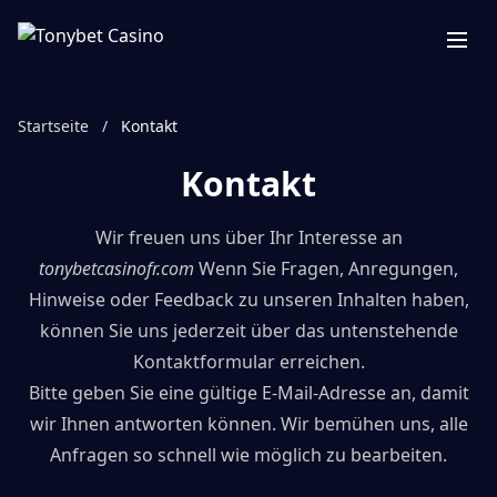
Startseite
/
Kontakt
Kontakt
Wir freuen uns über Ihr Interesse an
tonybetcasinofr.com
Wenn Sie Fragen, Anregungen,
Hinweise oder Feedback zu unseren Inhalten haben,
können Sie uns jederzeit über das untenstehende
Kontaktformular erreichen.
Bitte geben Sie eine gültige E-Mail-Adresse an, damit
wir Ihnen antworten können. Wir bemühen uns, alle
Anfragen so schnell wie möglich zu bearbeiten.