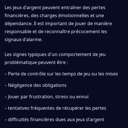
Les jeux d'argent peuvent entraîner des pertes
financières, des charges émotionnelles et une
dépendance. Il est important de jouer de manière
responsable et de reconnaître précocement les
signaux d'alarme.
Les signes typiques d'un comportement de jeu
problématique peuvent être :
– Perte de contrôle sur les temps de jeu ou les mises
– Négligence des obligations
– Jouer par frustration, stress ou ennui
– tentatives fréquentes de récupérer les pertes
– difficultés financières dues aux jeux d'argent