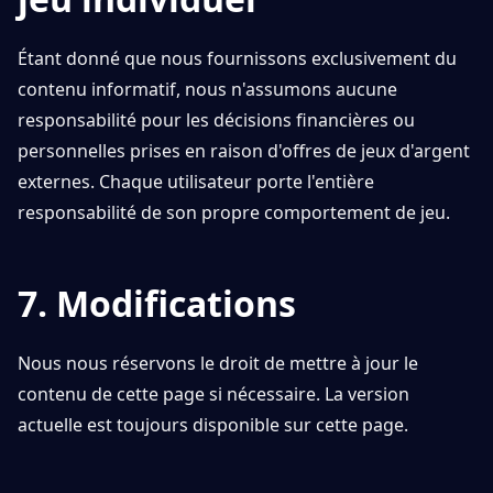
Étant donné que nous fournissons exclusivement du
contenu informatif, nous n'assumons aucune
responsabilité pour les décisions financières ou
personnelles prises en raison d'offres de jeux d'argent
externes. Chaque utilisateur porte l'entière
responsabilité de son propre comportement de jeu.
7. Modifications
Nous nous réservons le droit de mettre à jour le
contenu de cette page si nécessaire. La version
actuelle est toujours disponible sur cette page.