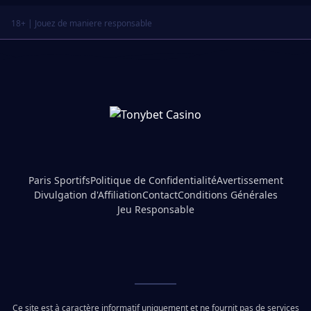
18+ | Jouez de maniere responsable
Paris Sportifs
Politique de Confidentialité
Avertissement
Divulgation d'Affiliation
Contact
Conditions Générales
Jeu Responsable
Ce site est à caractère informatif uniquement et ne fournit pas de services