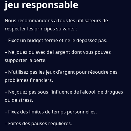
jeu responsable
Nous recommandons à tous les utilisateurs de
respecter les principes suivants :
– Fixez un budget ferme et ne le dépassez pas.
– Ne jouez qu'avec de l'argent dont vous pouvez
supporter la perte.
– N'utilisez pas les jeux d'argent pour résoudre des
problèmes financiers.
– Ne jouez pas sous l'influence de l'alcool, de drogues
ou de stress.
– Fixez des limites de temps personnelles.
– Faites des pauses régulières.