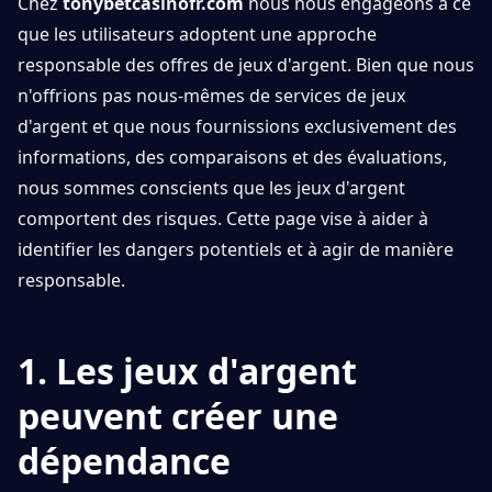
Chez
tonybetcasinofr.com
nous nous engageons à ce
que les utilisateurs adoptent une approche
responsable des offres de jeux d'argent. Bien que nous
n'offrions pas nous-mêmes de services de jeux
d'argent et que nous fournissions exclusivement des
informations, des comparaisons et des évaluations,
nous sommes conscients que les jeux d'argent
comportent des risques. Cette page vise à aider à
identifier les dangers potentiels et à agir de manière
responsable.
1. Les jeux d'argent
peuvent créer une
dépendance