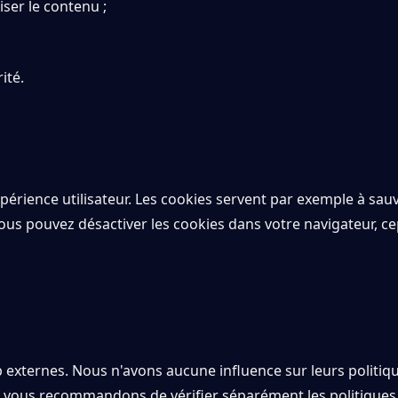
ser le contenu ;
ité.
xpérience utilisateur. Les cookies servent par exemple à sau
ous pouvez désactiver les cookies dans votre navigateur, c
b externes. Nous n'avons aucune influence sur leurs politiqu
vous recommandons de vérifier séparément les politiques d