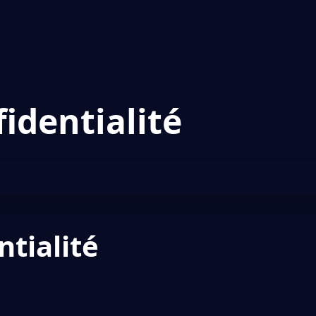
identialité
ntialité