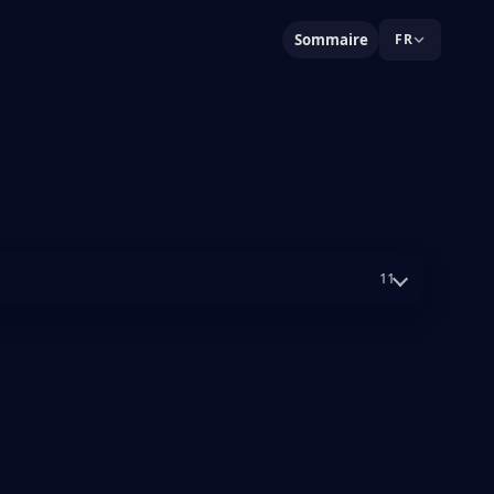
Sommaire
FR
11