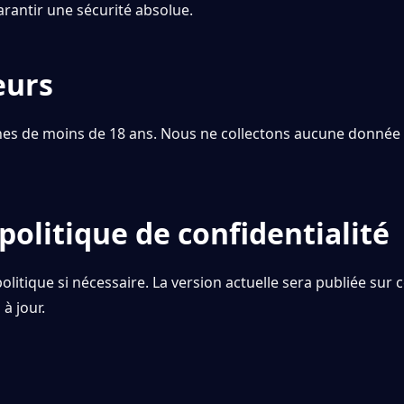
rantir une sécurité absolue.
eurs
nnes de moins de 18 ans. Nous ne collectons aucune donné
 politique de confidentialité
litique si nécessaire. La version actuelle sera publiée sur c
à jour.