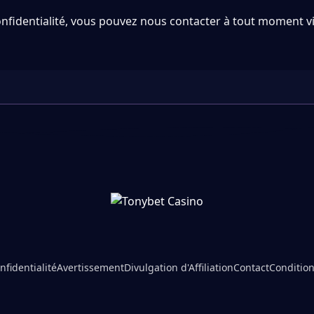
nfidentialité, vous pouvez nous contacter à tout moment via
nfidentialité
Avertissement
Divulgation d'Affiliation
Contact
Conditio