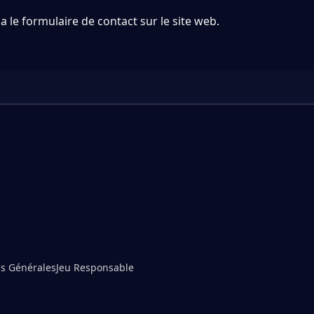
 le formulaire de contact sur le site web.
ns Générales
Jeu Responsable