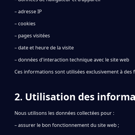
– adresse IP
– cookies
– pages visitées
– date et heure de la visite
– données d'interaction technique avec le site web
Ces informations sont utilisées exclusivement à des 
2. Utilisation des inform
Nous utilisons les données collectées pour :
– assurer le bon fonctionnement du site web ;